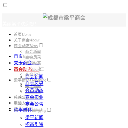
美丽梁平欢迎您！
首页
Home
电话：
028-61331150
关于商会
About
商会动态
News
商会新闻
首页
Home
商会风采
关于商会
会员动态
About
商会实业
商会动态
News
商会公告
商会新闻
梁平情怀
Liangping
商会风采
梁平新闻
会员动态
招商引资
商会实业
慈善公益
Charity
申请入会
Join
商会公告
联系我们
Contact
梁平情怀
Liangping
梁平新闻
招商引资