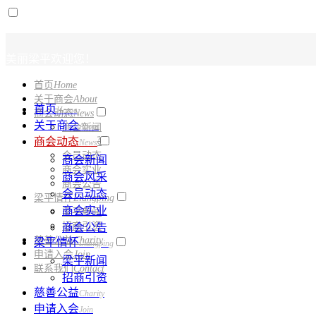
美丽梁
首页
Home
关于商会
About
首页
Home
商会动态
News
关于商会
About
商会新闻
商会动态
商会风采
News
会员动态
商会新闻
商会实业
商会风采
商会公告
会员动态
梁平情怀
Liangping
商会实业
梁平新闻
招商引资
商会公告
慈善公益
Charity
梁平情怀
Liangping
申请入会
Join
梁平新闻
联系我们
Contact
招商引资
慈善公益
Charity
申请入会
Join