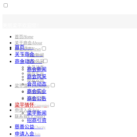
美丽梁
首页
Home
关于商会
About
首页
Home
商会动态
News
关于商会
About
商会新闻
商会动态
商会风采
News
会员动态
商会新闻
商会实业
商会风采
商会公告
会员动态
梁平情怀
Liangping
商会实业
梁平新闻
招商引资
商会公告
慈善公益
Charity
梁平情怀
Liangping
申请入会
Join
梁平新闻
联系我们
Contact
招商引资
慈善公益
Charity
申请入会
Join