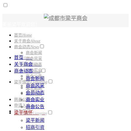
美丽梁平欢迎您！
首页
Home
电话：
028-61331150
关于商会
About
商会动态
News
商会新闻
首页
Home
商会风采
关于商会
会员动态
About
商会实业
商会动态
News
商会公告
商会新闻
梁平情怀
Liangping
商会风采
梁平新闻
会员动态
招商引资
商会实业
慈善公益
Charity
申请入会
Join
商会公告
联系我们
Contact
梁平情怀
Liangping
梁平新闻
招商引资