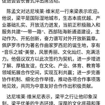
促进会会长曹式萍出席活动。
陈孟文对达尼埃莱·维米尼一行来梁表示欢迎。
他说，梁平是国际湿地城市，生态本底优越、产
业基础扎实、开放活力迸发，当前正积极融入和
服务共建“一带一路”、西部陆海新通道建设，主
动作为、开拓创新，奋力谱写对外开放新篇章。
佩萨罗市作为著名作曲家罗西尼的诞生地，享有
“音乐之城”美誉，风景秀丽、文化灿烂、充满活
力。他倡议双方以此次签约为契机，进一步增进
了解、厚植友谊，在文化、产业、体育、教育等
领域拓展合作空间，实现互利共赢；进一步完善
协作机制、细化合作举措，推动各项合作事项落
地见效，共同为中意友好合作作出积极贡献。
达尼埃莱·维米尼表示，梁平之行让他印象深
刻，梁平优美的生态环境、深厚的文化底蕴和蓬