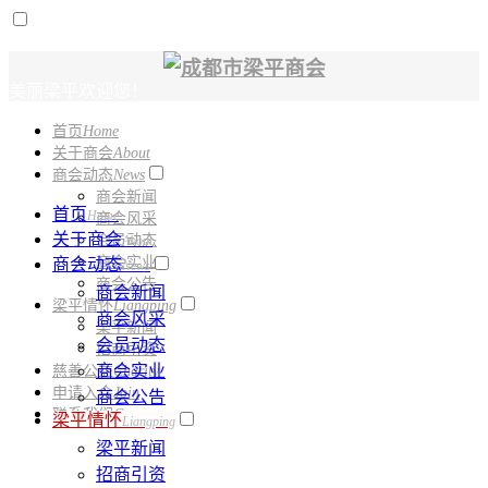
美丽梁平欢迎您！
首页
Home
电话：
028-61331150
关于商会
About
商会动态
News
商会新闻
首页
Home
商会风采
关于商会
会员动态
About
商会实业
商会动态
News
商会公告
商会新闻
梁平情怀
Liangping
商会风采
梁平新闻
会员动态
招商引资
商会实业
慈善公益
Charity
申请入会
Join
商会公告
联系我们
Contact
梁平情怀
Liangping
梁平新闻
招商引资