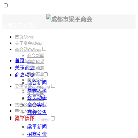
美丽梁平欢迎您！
首页
Home
电话：
028-61331150
关于商会
About
商会动态
News
商会新闻
首页
Home
商会风采
关于商会
会员动态
About
商会实业
商会动态
News
商会公告
商会新闻
梁平情怀
Liangping
商会风采
梁平新闻
会员动态
招商引资
商会实业
慈善公益
Charity
申请入会
Join
商会公告
联系我们
Contact
梁平情怀
Liangping
梁平新闻
招商引资