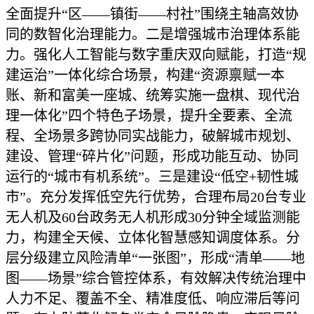
全面提升“区——镇街——村社”围绕主轴高效协
同的数智化治理能力。二是增强城市治理体系能
力。强化人工智能与数字重庆双向赋能，打造“规
建运治”一体化综合场景，构建“资源禀赋一本
账、新和富美一座城、统筹实施一盘棋、现代治
理一体化”四个特色子场景，提升全要素、全流
程、全场景多跨协同实战能力，破解城市规划、
建设、管理“碎片化”问题，形成功能互动、协同
运行的“城市有机系统”。三是建设“低空+韧性城
市”。充分发挥低空先行优势，合理布局20台专业
无人机及60台政务无人机形成30分钟全域监测能
力，构建全天候、立体化智慧感知调度体系。分
层分级建立风险清单“一张图”，形成“清单——地
图——场景”综合管控体系，有效解决传统治理中
人力不足、覆盖不全、精准度低、响应滞后等问