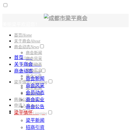
美丽梁平欢迎您！
首页
Home
电话：
028-61331150
关于商会
About
商会动态
News
商会新闻
首页
Home
商会风采
关于商会
会员动态
About
商会实业
商会动态
News
商会公告
商会新闻
梁平情怀
Liangping
商会风采
梁平新闻
会员动态
招商引资
商会实业
慈善公益
Charity
申请入会
Join
商会公告
联系我们
Contact
梁平情怀
Liangping
梁平新闻
招商引资