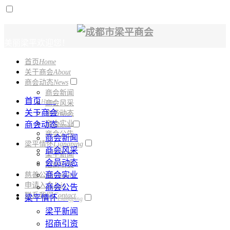
美丽梁平欢迎您！
首页
Home
电话：
028-61331150
关于商会
About
商会动态
News
商会新闻
首页
Home
商会风采
关于商会
会员动态
About
商会实业
商会动态
News
商会公告
商会新闻
梁平情怀
Liangping
商会风采
梁平新闻
会员动态
招商引资
商会实业
慈善公益
Charity
申请入会
Join
商会公告
联系我们
Contact
梁平情怀
Liangping
梁平新闻
招商引资