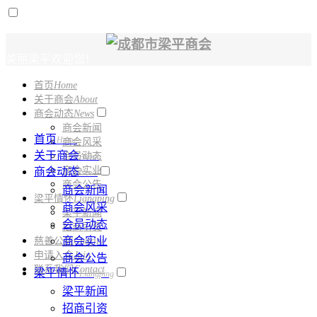
美丽梁平欢迎您！
首页
Home
电话：
028-61331150
关于商会
About
商会动态
News
商会新闻
首页
Home
商会风采
关于商会
会员动态
About
商会实业
商会动态
News
商会公告
商会新闻
梁平情怀
Liangping
商会风采
梁平新闻
会员动态
招商引资
商会实业
慈善公益
Charity
申请入会
Join
商会公告
联系我们
Contact
梁平情怀
Liangping
梁平新闻
招商引资